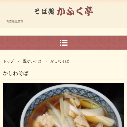
ば処かふく亭（公式サイト）
青森県弘前市
トップ
›
温かいそば
›
かしわそば
かしわそば