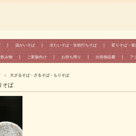
ば
温かいそば
冷たいそば・生粉打ちそば
変りそば・釜
お飲み物
ご家族向け
お持ち帰り
出前御品書
ア
ば
›
大ざるそば・ざるそば・もりそば
りそば