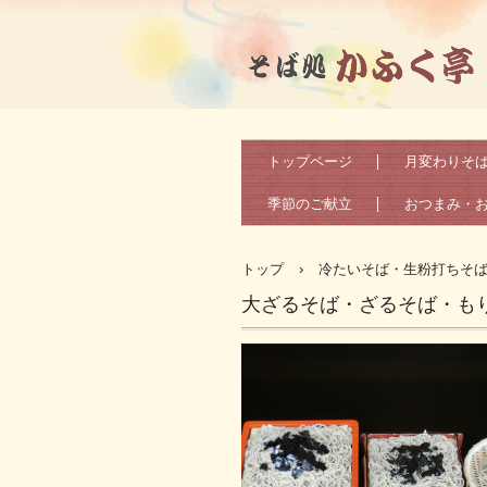
そば処かふく亭（公式サイト）
トップページ
月変わりそ
季節のご献立
おつまみ・
トップ
›
冷たいそば・生粉打ちそ
大ざるそば・ざるそば・も