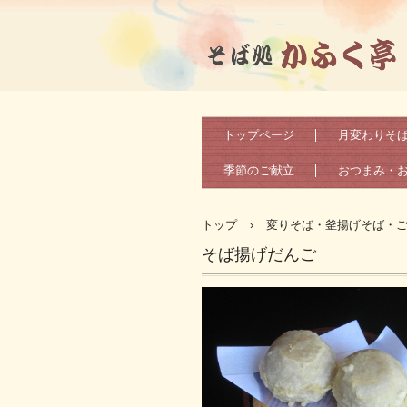
そば処かふく亭（公式サイト）
トップページ
月変わりそ
季節のご献立
おつまみ・
トップ
›
変りそば・釜揚げそば・
そば揚げだんご