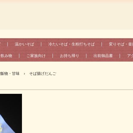
ば
温かいそば
冷たいそば・生粉打ちそば
変りそば・釜
お飲み物
ご家族向け
お持ち帰り
出前御品書
ア
ご飯物・甘味
›
そば揚げだんご